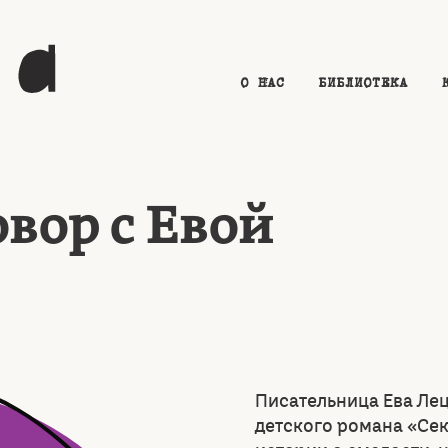
О НАС
БИБЛИОТЕКА
овор с Евой
Писательница Ева Лец
детского романа «Сек