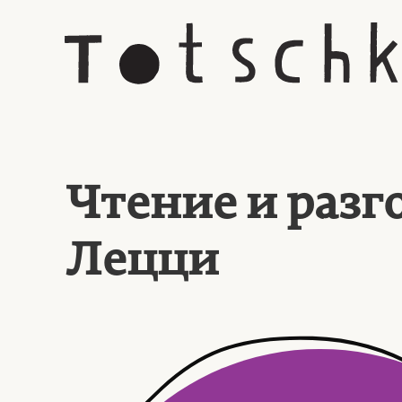
Чтение и разг
Лецци