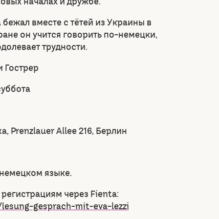
новых началах и дружбе.
 бежал вместе с тётей из Украины в
ране он учится говорить по-немецки,
одолевает трудности.
и Гострер
 суббота
, Prenzlauer Allee 216, Берлин
 немецком языке.
 регистрациям через Fienta:
/lesung-gesprach-mit-eva-lezzi