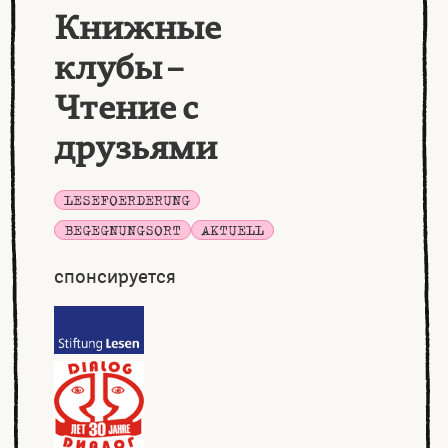
Книжные
клубы –
Чтение с
друзьями
LESEFOERDERUNG
BEGEGNUNGSORT
AKTUELL
спонсируется